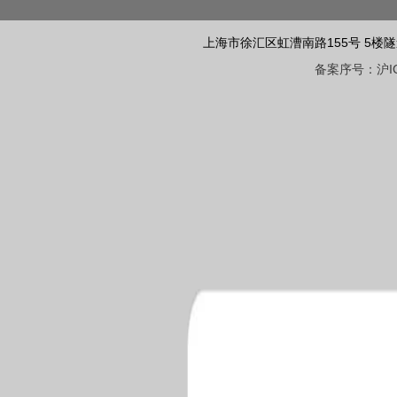
上海市徐汇区虹漕南路155号 5楼隧道网 电话
备案序号：沪ICP