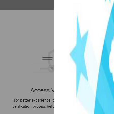
上海市徐汇区虹漕南路155号 5楼隧道网 电话
备案序号：沪ICP
Access Verification
For better experience, please slide to complete the
verification process before accessing the web page.