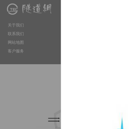
隧道网（www.tunnelling.cn）
是
交流、软件服务等多种服务属性
工程技术人员提供专业服务，搭
关于我们
和权威性的门户网站。
联系我们
网站地图
客户服务
上海市徐汇区虹漕南路155号 5楼隧道网 电
备案序号：沪IC