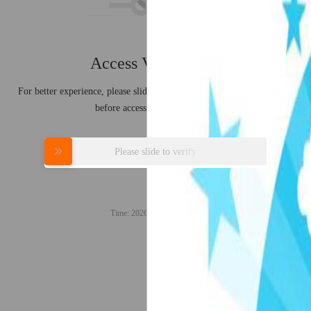
Access Verification
For better experience, please slide to complete the verification process
before accessing the web page.
Please slide to verify
Time:
2026-08-07 01:20:08