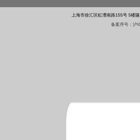
上海市徐汇区虹漕南路155号 5楼隧道网 电话
备案序号：沪ICP