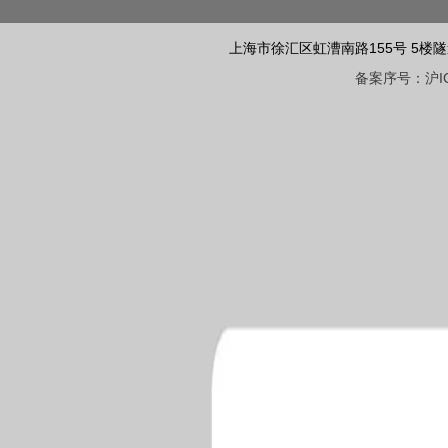
上海市徐汇区虹漕南路155号 5楼隧道网 电话
备案序号：沪ICP