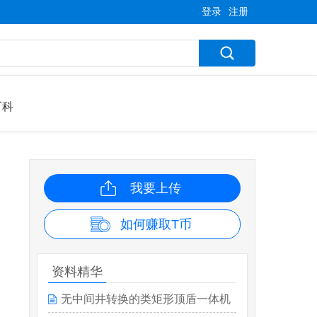
登录
注册
百科
我要上传
如何赚取T币
资料精华
无中间井转换的类矩形顶盾一体机