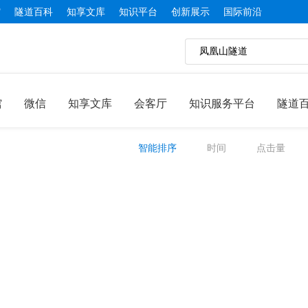
馆
隧道百科
知享文库
知识平台
创新展示
国际前沿
馆
微信
知享文库
会客厅
知识服务平台
隧道
智能排序
时间
点击量