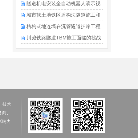
的研制---潘汪洋
隧道机电安装全自动机器人演示视
频-从支架定位到螺丝安装
城市软土地铁区盾构法隧道施工和
运营风险的人工智能预测与监控
格构式地连墙在沉管隧道护岸工程
及...
中的应用
川藏铁路隧道TBM施工面临的挑战
与技术创新
、技术
备商、
影响力