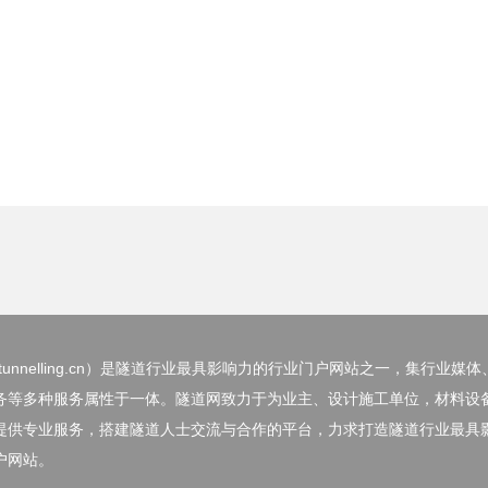
nnelling.cn）
是隧道行业最具影响力的行业门户网站之一，集行业媒体
务等多种服务属性于一体。隧道网致力于为业主、设计施工单位，材料设
提供专业服务，搭建隧道人士交流与合作的平台，力求打造隧道行业最具
户网站。