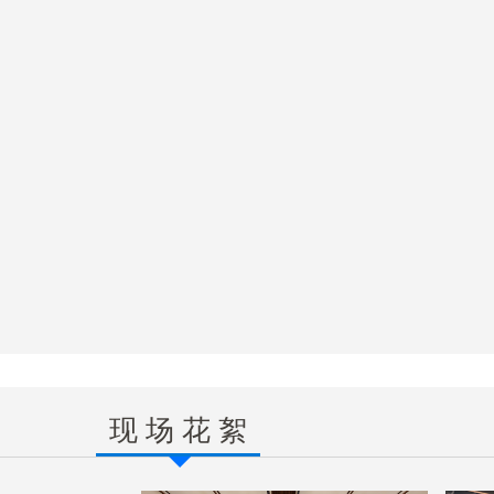
现 场 花 絮