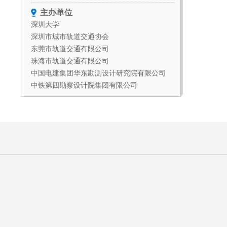
主办单位
深圳大学
深圳市城市轨道交通协会
东莞市轨道交通有限公司
珠海市轨道交通有限公司
中国电建集团华东勘测设计研究院有限公司
中铁第四勘察设计院集团有限公司
美的楼宇科技
承办单位
深圳大学土木与交通工程学院
深圳大学未来地下城市研究院
广东省深地科学与地热能开发利用重点实验室
滨海城市韧性基础设施教育部重点实验室
粤港澳智慧城市联合实验室
矿山深井建设技术国家工程研究中心
中国铁路设计集团有限公司
中国建筑第八工程局有限公司
中国建设基础设施有限公司