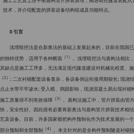
施工工艺及土压平衡盾构管片拼装原理，阐述暗挖隧道装配式
技术，并介绍配套的拼装设备结构组成及功能特点。
0 引言
浅埋暗挖法是在新奥法的基础上发展起来的，目前在我国已
［1］
的独特优势，适用于各种断面
。浅埋暗挖法与盾构法相比
其缺点是施工工序多，无法满足现代隧道建设对机械化程度、施
［2］
; 二次衬砌配套设备复杂，各设备倒运衔接周期较长; 现
点止水带不牢渗水; 受入模、捣固影响，现浇混凝土易出现衬
［3］
施工质量得不到有效保障
。盾构法施工中，管片拼装由管
快，安全性好。因此很有必要将新奥法与盾构管片拼装技术相结
艺及设备。目前，许多国家都把构件预制化作为技术发展的一个
［4］
部分预制和全部预制
。本文针对的是全构件预制隧道衬砌