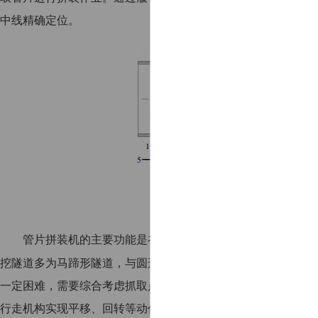
中线精确定位。
图 5 暗挖隧道装配式管片拼
管片拼装机的主要功能是在特定的空间内完成管片的抓取、
挖隧道多为马蹄形隧道，与圆形隧道相比其下部管片曲线差别较
一定困难，需要综合考虑抓取点、管片稳定、旋转等问题。该管片
行走机构实现平移、回转等动作，满足管片拼装要求。