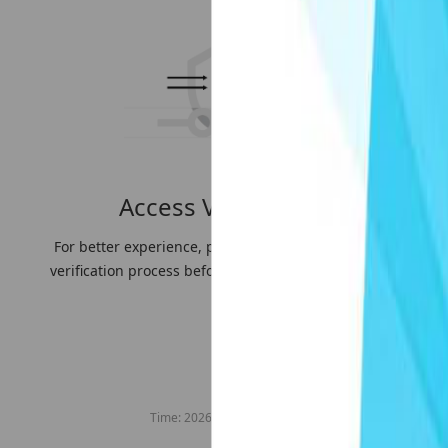
Access Verification
For better experience, please slide to complete the
verification process before accessing the web page.
Time:
2026-08-07 16:08:57