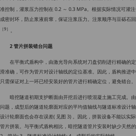
准控制，灌浆压力控制在 0.2 ～ 0.3 MPa。根据实际情况可
成密封环，防止浆液前窜，保证注浆压力。注浆顺序与豆砾石回
［9］
。
2 管片拼装错台问题
在平衡式盾构中，由激光导向系统对刀盘切削进行精确的定
滑准确，可作为管片对设计轴线的定位基准。因此，盾构推进中
只需保证对上一环已经安装好的管片进行精确定位，避免错台。
暗挖隧道初期支护断面由开挖后进行喷混凝土施工完成。由
问题，成型后的隧道轮廓面对应的平均值轴线与隧道标准设计轴
设计轮廓面也会存在误差( 见图 3) 。因此，拼装设备不能以
管片拼装。与平衡式盾构相比，暗挖隧道管片安装时缺少天然的
2—管片; 3—隧道标准设计轴线; 4—成型后的实际轴线。