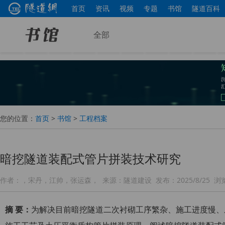
首页
资讯
视频
专题
书馆
隧道百科
全部
您的位置：
首页
>
书馆
>
工程档案
暗挖隧道装配式管片拼装技术研究
作者：
，宋丹，江帅，张运森，
来源：
隧道建设
发布：
2025/8/25
浏
摘 要：
为解决目前暗挖隧道二次衬砌工序繁杂、施工进度慢、