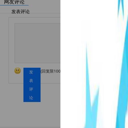
网友评论
发表评论
(回复限1000字以内！)
发
表
评
论
加载更多...