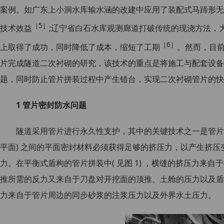
案例。如广东上小洞水库输水涵的改建中应用了装配式马蹄形无
［5］
技术效益
;辽宁省白石水库观测廊道打破传统的现浇方法，
［6］
上取得了成功，同时降低了成本，缩短了工期
。然而，目
片完成隧道二次衬砌的研究，该技术的重点是将施工与配套设备
题，同时防止管片拼装过程中产生错台，实现二次衬砌管片的快
1 管片密封防水问题
隧道采用管片进行永久性支护，其中的关键技术之一是管片纵缝
平面) 之间的平面密封材料必须获得足够的挤压力，以产生挤
力。在平衡式盾构的管片拼装中( 见图 1) ，横缝的挤压力来
推所需的反力又来自于刀盘对开挖面的顶推、土舱的压力以及盾
力来自于管片周边的同步砂浆的注浆压力以及外界水土压力。