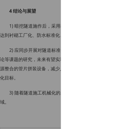
4 结论与展望
1) 暗挖隧道施作后，采用机械拼装管片，旨在提高工程质
达到衬砌工厂化、防水标准化、施工集成化的目标。
2) 应同步开展对隧道标准化断面型式及二次衬砌分块、衬
论等课题的研究，未来有望实现构件标准化、施工机械化和产业
源整合的管片拼装设备，减少人工投入，低碳环保，保证其能在
化目标。
3) 随着隧道施工机械化的发展，装配式管片拼装技术还有
域。