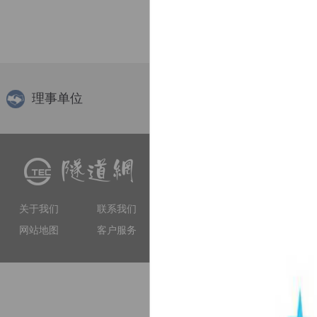
理事单位
隧道网（www.tunnelling.cn）
交流、软件服务等多种服务
工程技术人员提供专业服务
关于我们
联系我们
和权威性的门户网站。
网站地图
客户服务
上海市徐汇区虹漕南路155号 5楼隧道网 电
备案序号：沪IC