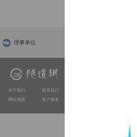
理事单位
隧道网（www.tunnelling.cn）
交流、软件服务等多种服务
工程技术人员提供专业服务
关于我们
联系我们
和权威性的门户网站。
网站地图
客户服务
上海市徐汇区虹漕南路155号 5楼隧道网 电
备案序号：沪IC