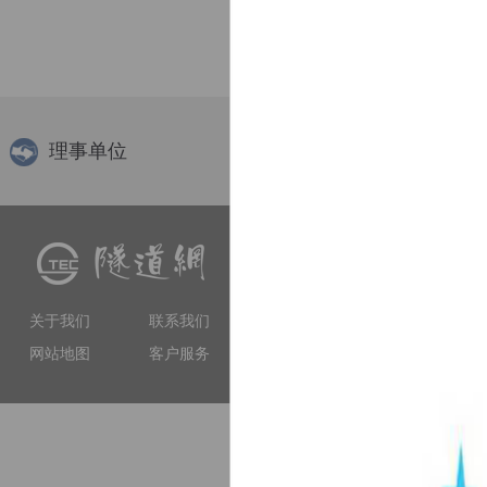
理事单位
隧道网（www.tunnelling.cn）
交流、软件服务等多种服务
工程技术人员提供专业服务
关于我们
联系我们
和权威性的门户网站。
网站地图
客户服务
上海市徐汇区虹漕南路155号 5楼隧道网 电
备案序号：沪IC