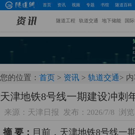
首页
资讯
视频
专题
书馆
隧道百科
隧道工程
轨道交通
地下储能
国际
您的位置：
首页
>
资讯
>
轨道交通
> 
天津地铁8号线一期建设冲刺
来源：天津日报
发布：2026/7/8
浏览
摘 要：
目前，天津地铁8号线一