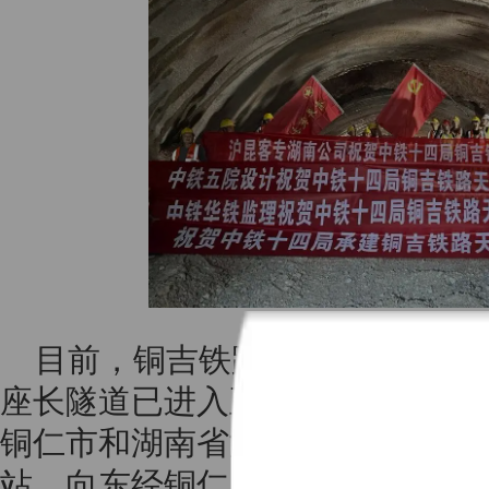
目前，铜吉铁路其余20座隧道
座长隧道已进入正洞施工阶段。
铜仁市和湖南省湘西州境内，线
站，向东经铜仁凤凰机场并新设