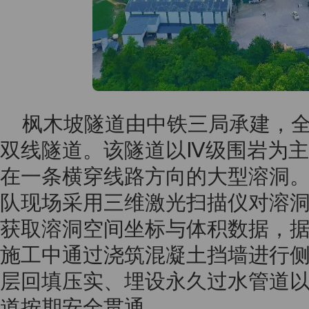
枫木坡隧道由中铁三局承建，全
双线隧道。该隧道以Ⅳ级围岩为
在一条横穿线路方向的大型溶洞
队现场采用三维激光扫描仪对溶
获取溶洞空间坐标与体积数据，
施工中通过浇筑混凝土挡墙进行
层回填压实、埋设永久过水管道
道按期安全贯通。