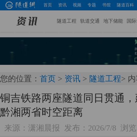
首页
资讯
视频
专题
书馆
隧道百科
隧道工程
轨道交通
地下储能
国际
您的位置：
首页
>
资讯
>
隧道工程
> 
铜吉铁路两座隧道同日贯通，
黔湘两省时空距离
来源：潇湘晨报
发布：2026/7/8
浏览