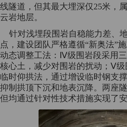
线隧道，但其最大埋深仅25米，
云岩地层。
针对浅埋段围岩自稳能力差、
点，建设团队严格遵循“新奥法”
动态调整工法：Ⅳ级围岩段采用
核心土，减少对围岩的扰动；Ⅴ级
临时仰拱法，通过增设临时钢支
抑制拱顶下沉和地表沉降。两座
但均通过针对性技术措施实现了