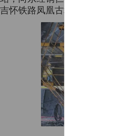
吉怀铁路凤凰古城站，线路全长51.