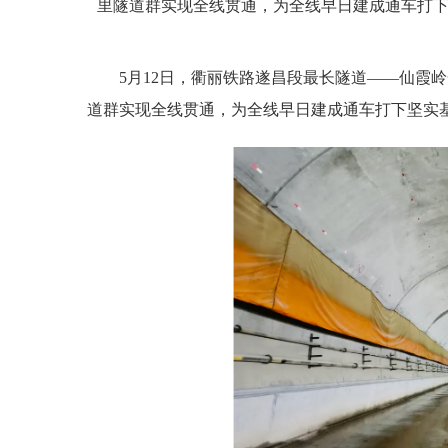
里隧道群实现全线贯通，为全线早日建成通车打
5月12日，衢丽铁路遂昌段最长隧道——仙霞
道群实现全线贯通，为全线早日建成通车打下坚实