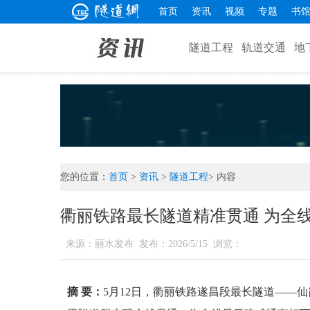
首页
资讯
视频
专题
书
隧道工程
轨道交通
地
您的位置：
首页
>
资讯
>
隧道工程
> 内容
衢丽铁路最长隧道精准贯通 为全
来源：丽水发布
发布：2026/5/15
浏览：
摘 要：
5月12日，衢丽铁路遂昌段最长隧道——