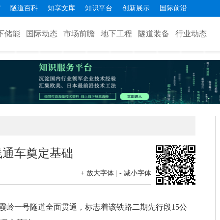
馆
隧道百科
知享文库
知识平台
创新展示
国际前沿
下储能
国际动态
市场前瞻
地下工程
隧道装备
行业动态
线通车奠定基础
+ 放大字体
|
- 减小字体
仙霞岭一号隧道全面贯通，标志着该铁路二期先行段15公