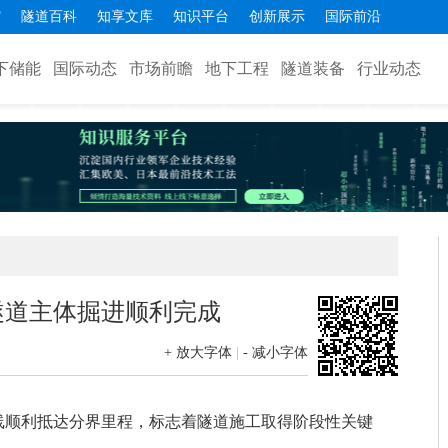
馆
隧道百科
知享文库
知识平台
创新展示
国际前沿
下储能
国际动态
市场前瞻
地下工程
隧道装备
行业动态
隧道主体掘进顺利完成
+ 放大字体
|
- 减小字体
线顺利抵达分界里程，标志着隧道施工取得阶段性关键