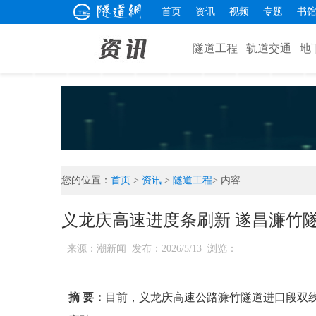
首页
资讯
视频
专题
书
隧道工程
轨道交通
地
您的位置：
首页
>
资讯
>
隧道工程
> 内容
义龙庆高速进度条刷新 遂昌濂竹
来源：潮新闻
发布：2026/5/13
浏览：
摘 要：
目前，义龙庆高速公路濂竹隧道进口段双