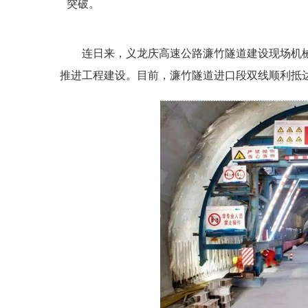
突破。
连日来，义龙庆高速公路濂竹隧道建设现场机
推进工程建设。目前，濂竹隧道进口段双线顺利抵