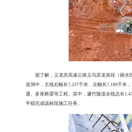
据了解，义龙庆高速公路义乌至龙泉段（丽水段
道洞中，主线右幅长7.237千米、左幅长7.189千
通、多座桥梁等工程。其中，濂竹隧道全线总长1.47
平稳完成该标段施工任务。