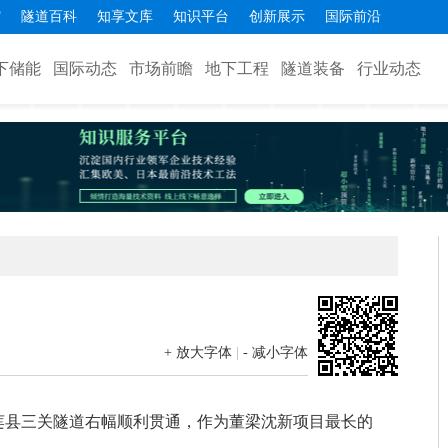
馆
隧道百科
知享文库
知识平台
创新展示
国际前沿
下储能
国际动态
市场前瞻
地下工程
隧道装备
行业动态
+ 放大字体
|
- 减小字体
五莲县三关隧道右幅顺利贯通，作为董梁沈新项目最长的