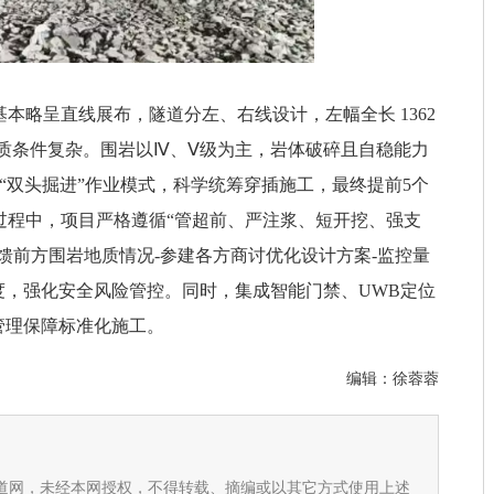
本略呈直线展布，隧道分左、右线设计，左幅全长 1362
，地质条件复杂。围岩以Ⅳ、Ⅴ级为主，岩体破碎且自稳能力
用“双头掘进”作业模式，科学统筹穿插施工，最终提前5个
过程中，项目严格遵循“管超前、严注浆、短开挖、强支
馈前方围岩地质情况-参建各方商讨优化设计方案-监控量
度，强化安全风险管控。同时，集成智能门禁、UWB定位
管理保障标准化施工。
编辑：
徐蓉蓉
隧道网，未经本网授权，不得转载、摘编或以其它方式使用上述