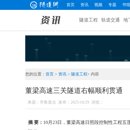
首页
资讯
视频
专题
书
隧道工程
轨道交通
地
您的位置：
首页
>
资讯
>
隧道工程
> 内容
董梁高速三关隧道右幅顺利贯通
来源：齐鲁壹点
发布：2025/10/29
浏览：
摘 要：
10月23日，董梁高速日照段控制性工程