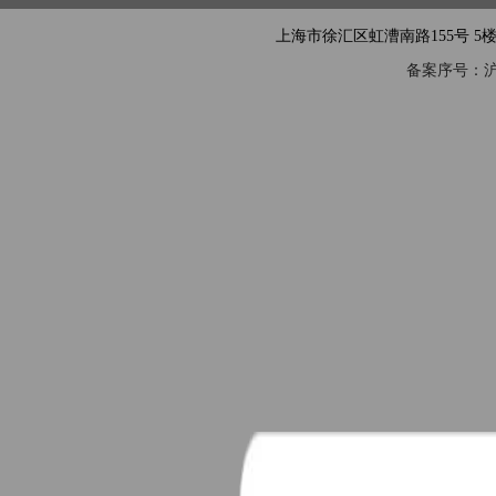
上海市徐汇区虹漕南路155号 5楼隧道网 电
备案序号：沪IC