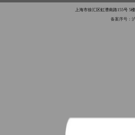
上海市徐汇区虹漕南路155号 5楼隧道网 电
备案序号：沪IC