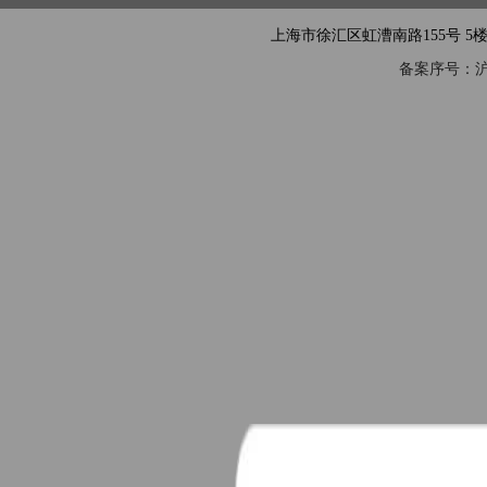
上海市徐汇区虹漕南路155号 5楼隧道网 电
备案序号：沪IC