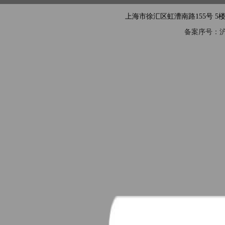
上海市徐汇区虹漕南路155号 5楼隧道网 电
备案序号：沪IC