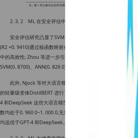
2. 3. 2 ML 在安全评估中的应用
安全评估研究凸显了SVM 及其优化变体的工程适用性。Mahd
(R2 =0. 9410)通过核函数映射处理地质参数非线性关系,验
中的高效性; Zhou 等进一步引入鲸鱼优化算法改进SVM,使分类准
SVM(0. 8700)、ANN(0. 826 0)和高斯过程(0. 6960)。
此外, Njock 等对大语言模型BERT(bidirectional encoder rep
的轻量级变体DistilBERT 进行了微调,即DistilBERTTunnel
4 和DeepSeek 这些大语言模型进行比较。结果显示,DistilBERT-
数均处于0. 960 0~1. 000 0,无显著性能短板。在置信度方面,
均远优于GPT-4 和DeepSeek。