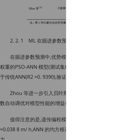
2. 2. 1 ML 在掘进参数预测中的应用
在掘进参数预测中,优势模型趋向于混合模型和DL 模型。Arma
权重的PSO-ANN 模型(测试集R2 =0. 9610),其均方根误差(0. 022
于传统ANN(R2 =0. 9390),验证了元启发式算法在参数优化中
Zhou 等进一步引入贝叶斯优化框架, 使XGBoost 模型的预测精
数自动调优对模型性能的增益作用。
值得注意的是,遗传编程模型在Zhou 等的研究中表现出更
=0.038 8 m/ h,ANN 的均方根误差=0. 0472 m/ h),
力。