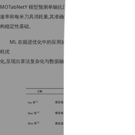
MOTabNetY 模型预测单轴抗压强度和岩石质量指标,将预测结果
速率和每米刀具消耗量,其准确率分别达到0. 9524 和0. 974
构稳定性基础。
ML 在掘进优化中的应用如表2 所示。由表可知:当前研
耗优
化,呈现出算法复杂化与数据融合深度化的显著特征。
表2 ML 在掘进优化中