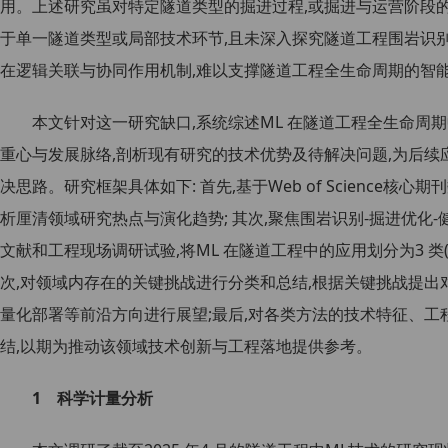
用。上述研究虽对特定隧道类型的掘进过程,或掘进与运营阶段
于单一隧道类型或局部技术环节,且未深入探究隧道工程围岩识别-
在逻辑关联与协同作用机制,难以支撑隧道工程全生命周期的智
本文针对这一研究缺口,系统综述ML 在隧道工程全生命周
重心与发展脉络,剖析现有研究的技术优势及待解决问题,为后
决思路。研究框架具体如下: 首先,基于Web of Science核
析厘清领域研究热点与演化趋势; 其次,聚焦围岩识别-掘进优化
文献和工程现场调研试验,将ML 在隧道工程中的应用划分为3 类
次,对领域内存在的关键挑战进行分类和总结,根据关键挑战提出
量化部署等前沿方向进行展望;最后,对各类方法的技术特征、
结,以期为推动该领域技术创新与工程落地提供参考。
1 科学计量分析