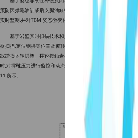
基于姿态非线性补偿及闭环控制技术设计后支腿自动控制策
预防因撑靴油缸或后支腿油缸缩回动作引起的TBM 姿态变化。此外
实时监测,并对TBM 姿态微变化进行自适应闭环动态补偿。
基于岩壁实时扫描技术和力-位混合控制技术设计撑靴自动
壁扫描,定位钢拱架位置及偏转角度;然后,基于力-位混合控制技
踩踏损坏钢拱架。撑靴接触岩壁后平滑切换为力控制,并基于模糊
时,对撑靴压力进行监控和动态微调,确保撑紧力均匀分布,防止盾
11 所示。