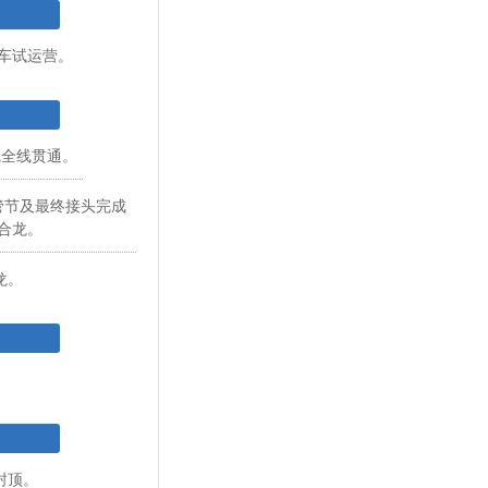
通车试运营。
线全线贯通。
3管节及最终接头完成
合龙。
龙。
。
封顶。