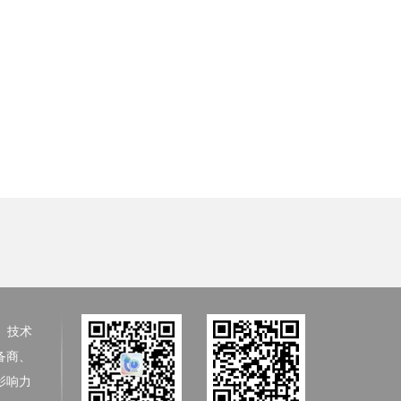
、技术
备商、
影响力