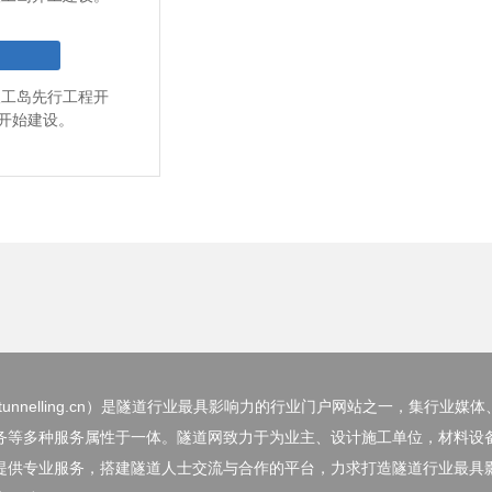
人工岛先行工程开
开始建设。
nnelling.cn）
是隧道行业最具影响力的行业门户网站之一，集行业媒体
务等多种服务属性于一体。隧道网致力于为业主、设计施工单位，材料设
提供专业服务，搭建隧道人士交流与合作的平台，力求打造隧道行业最具