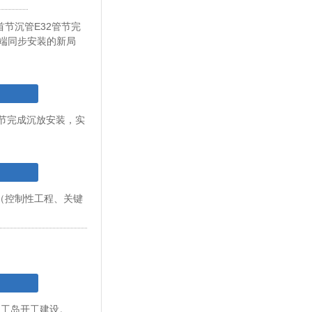
首节沉管E32管节完
端同步安装的新局
管节完成沉放安装，实
程（控制性工程、关键
。
人工岛开工建设。