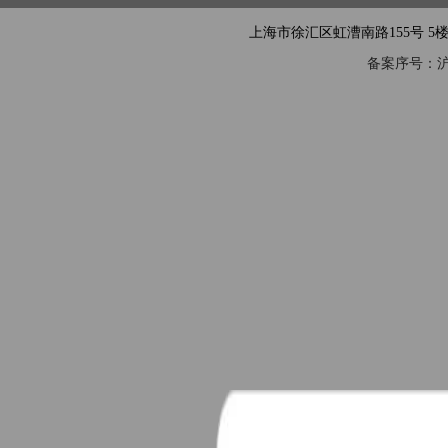
上海市徐汇区虹漕南路155号 5楼隧道网 电
备案序号：沪IC