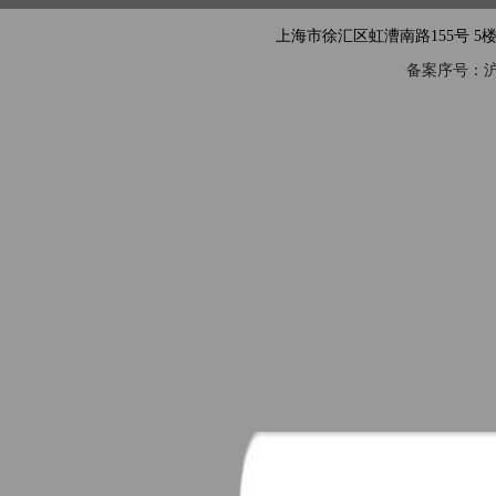
上海市徐汇区虹漕南路155号 5楼隧道网 电
备案序号：沪IC