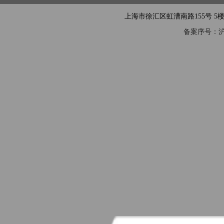
上海市徐汇区虹漕南路155号 5楼隧道网 电
备案序号：沪IC