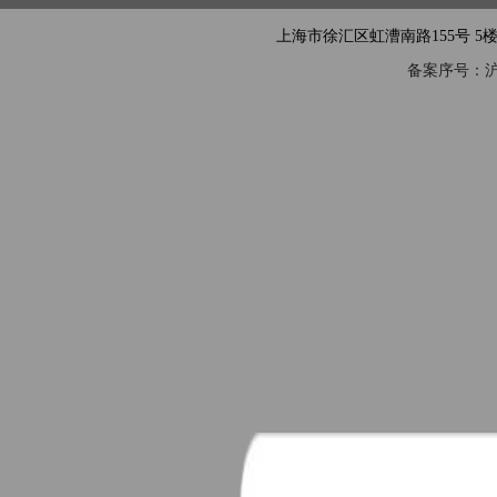
上海市徐汇区虹漕南路155号 5楼隧道网 电
备案序号：沪IC