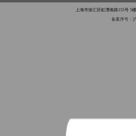
上海市徐汇区虹漕南路155号 5楼隧道网 电
备案序号：沪IC