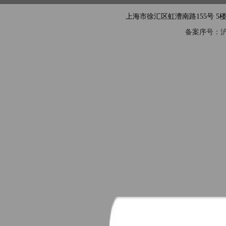
上海市徐汇区虹漕南路155号 5楼隧道网 电
备案序号：沪IC