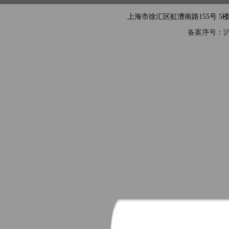
上海市徐汇区虹漕南路155号 5楼隧道网 电
备案序号：沪IC