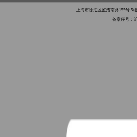
上海市徐汇区虹漕南路155号 5楼隧道网 电
备案序号：沪IC